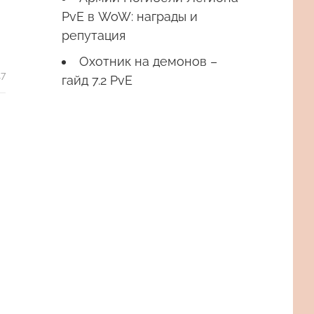
PvE в WoW: награды и
репутация
Охотник на демонов –
17
гайд 7.2 PvE