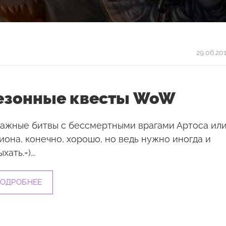
29.06.20
езонные квесты WoW
ажные битвы с бессмертными врагами Артоса ил
иона, конечно, хорошо, но ведь нужно иногда и
хать.=)...
ОДРОБНЕЕ