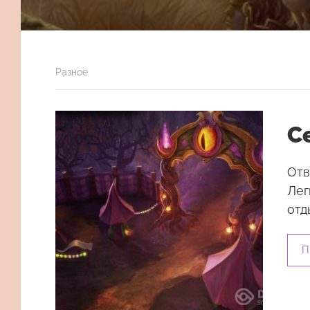
Разное
С
Отв
Лег
отды
П