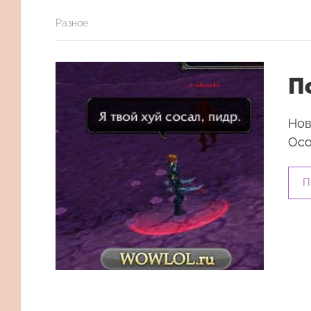
Разное
П
Нов
Осо
П