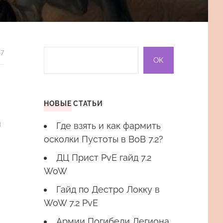
17
НОВЫЕ СТАТЬИ
и
Где взять и как фармить
осколки Пустоты в ВоВ 7.2?
ДЦ Прист PvE гайд 7.2
WoW
Гайд по Дестро Локку в
WoW 7.2 PvE
Армии Погибели Легиона