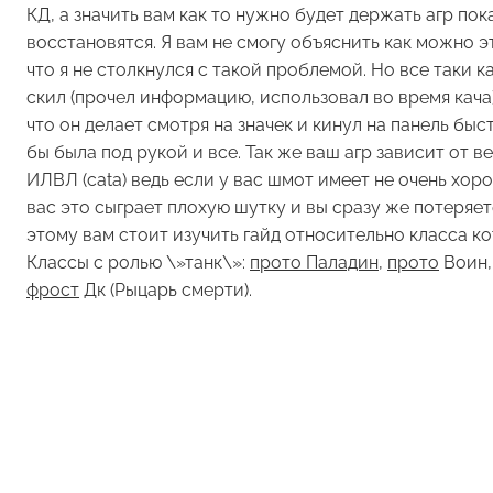
КД, а значить вам как то нужно будет держать агр пок
восстановятся. Я вам не смогу объяснить как можно э
что я не столкнулся с такой проблемой. Но все таки ка
скил (прочел информацию, использовал во время кача
что он делает смотря на значек и кинул на панель быс
бы была под рукой и все. Так же ваш агр зависит от в
ИЛВЛ (cata) ведь если у вас шмот имеет не очень хор
вас это сыграет плохую шутку и вы сразу же потеряете
этому вам стоит изучить гайд относительно класса ко
Классы с ролью \»танк\»:
прото
Паладин
,
прото
Воин
фрост
Дк (Рыцарь смерти).