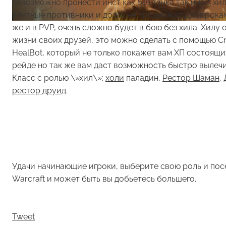
невозможно пронести инст как без танка так и без хил
элитные противники и долго не продержаться игрокам
же и в PVP, очень сложно будет в бою без хила. Хилу
жизни своих друзей, это можно сделать с помощью Cn
HealBot, который не только покажет вам ХП состоящи
рейде но так же вам даст возможность быстро вылеч
Класс с ролью \»хил\»:
холи
паладин,
Рестор
Шаман
,
рестор
друид
.
Удачи начинающие игроки, выберите свою роль и пос
Warcraft и может быть вы добьетесь большего.
Tweet