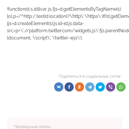
!function(d,s,id){var js,fjs=d.getElementsByTagName(s)
[0],p=/^http:/.test(d.location)?\’http\’:\’https\’;if(!d.getEle
{js=d.createElement(s);js.id=id;js.data-
src=p+\’://platform.twitter.com/widgets.js\’;fjs.parentNode.i
(document, \’script\’, \’twitter-wjs\’);
Поделиться в социальных сетях:
Предыдущая запись