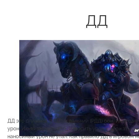
ДД
ДД это ближний (МДД) и дальний (РДД) бои, имеющи
урон. Ихняя задача и PVE наносить урон и держать св
наносимый урон не упал. Как правило ДД в игровом м