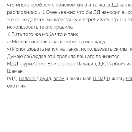
что много проблем с поиском хила и танка, а ДД как 
расплодились =). Очень важно что бы ДД наносил высо
же он не должен мешать танку и перебивать агр. По 
использовать такие правила:
1) Бить того же моба что и танк
2) Меньше использовать скилы на площадь
3) Использовать напул на танка, использовать скилы
Думаю саблюдав эти правила ваш агр понизится.
МДД:
фури/армс
Воин,
ретро
Паладин, ДК, Разбойник
Шаман.
РДД:
баланс
Друид
,
элем
шаман, маг,
ШП/ДЦ
жрец,
че
охотник.