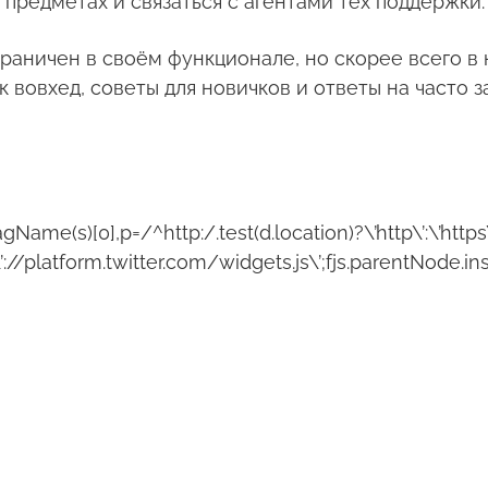
предметах и связаться с агентами тех поддержки.
граничен в своём функционале, но скорее всего в
 к вовхед, советы для новичков и ответы на часто
gName(s)[0],p=/^http:/.test(d.location)?\’http\’:\’https
’://platform.twitter.com/widgets.js\’;fjs.parentNode.inse