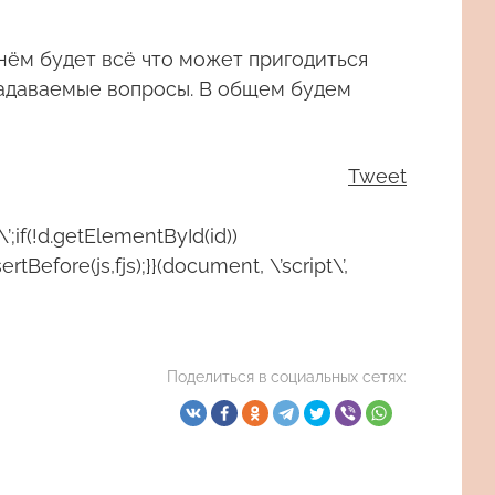
 нём будет всё что может пригодиться
 задаваемые вопросы. В общем будем
Tweet
\’;if(!d.getElementById(id))
rtBefore(js,fjs);}}(document, \’script\’,
Поделиться в социальных сетях: