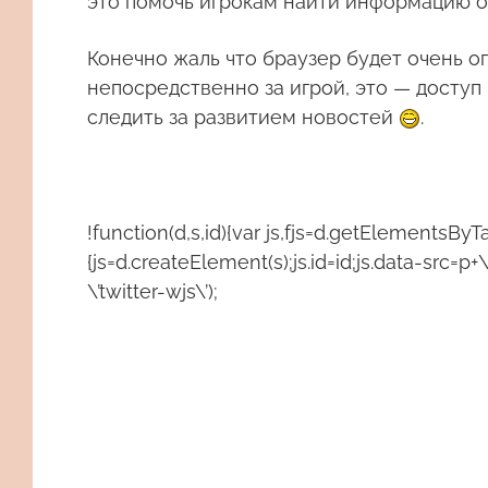
это помочь игрокам найти информацию о 
Конечно жаль что браузер будет очень о
непосредственно за игрой, это — доступ
следить за развитием новостей
.
!function(d,s,id){var js,fjs=d.getElementsByTa
{js=d.createElement(s);js.id=id;js.data-src=p+\
\’twitter-wjs\’);