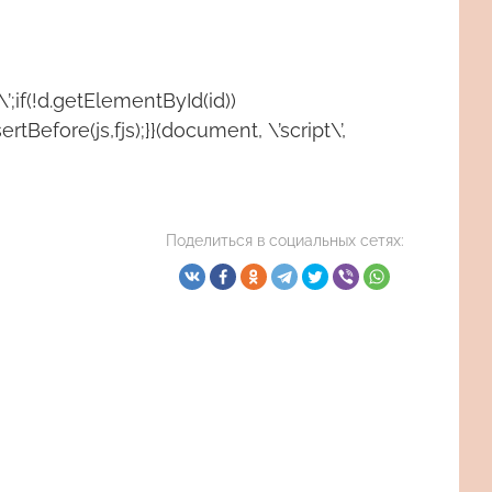
\’;if(!d.getElementById(id))
rtBefore(js,fjs);}}(document, \’script\’,
Поделиться в социальных сетях: