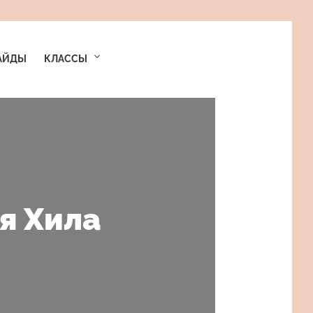
АЙДЫ
КЛАССЫ
я Хила