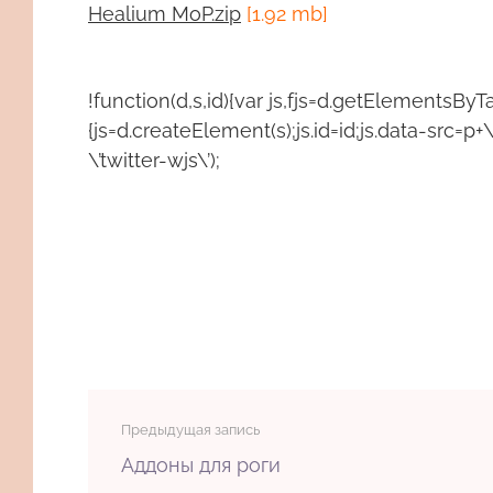
Healium MoP.zip
[1.92 mb]
!function(d,s,id){var js,fjs=d.getElementsByTa
{js=d.createElement(s);js.id=id;js.data-src=p+\
\’twitter-wjs\’);
Предыдущая запись
Аддоны для роги