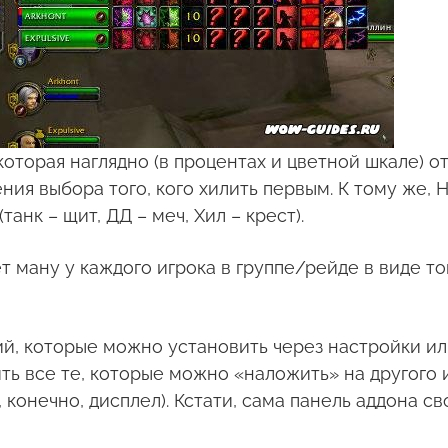
 которая наглядно (в процентах и цветной шкале)
ения выбора того, кого хилить первым. К тому же,
анк – щит, ДД – меч, Хил – крест).
т ману у каждого игрока в группе/рейде в виде т
ний, которые можно установить через настройки и
ь все те, которые можно «наложить» на другого и
 конечно, дисплел). Кстати, сама панель аддона 