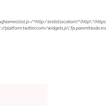
gName(s)[0],p=/^http:/.test(d.location)?\’http\’:\’https
’://platform.twitter.com/widgets.js\’;fjs.parentNode.inse