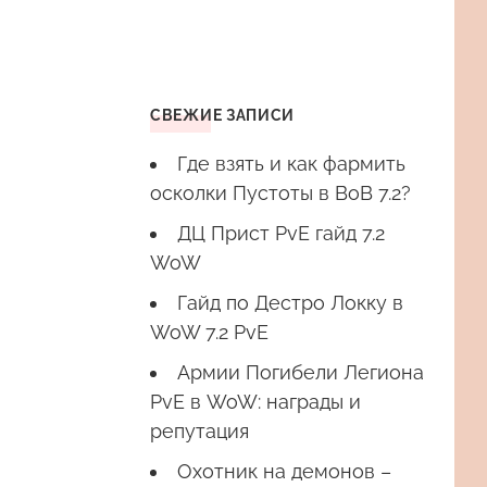
СВЕЖИЕ ЗАПИСИ
Где взять и как фармить
осколки Пустоты в ВоВ 7.2?
ДЦ Прист PvE гайд 7.2
WoW
Гайд по Дестро Локку в
WoW 7.2 PvE
Армии Погибели Легиона
PvE в WoW: награды и
репутация
Охотник на демонов –