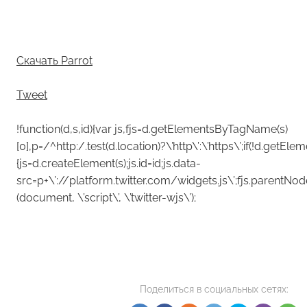
Скачать Parrot
Tweet
!function(d,s,id){var js,fjs=d.getElementsByTagName(s)
[0],p=/^http:/.test(d.location)?\’http\’:\’https\’;if(!d.getEle
{js=d.createElement(s);js.id=id;js.data-
src=p+\’://platform.twitter.com/widgets.js\’;fjs.parentNode.i
(document, \’script\’, \’twitter-wjs\’);
Поделиться в социальных сетях: